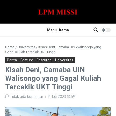
Lewati ke konten
Menu Utama
Home
/
Universitas
/
Kisah Deni, Camaba UIN Walisongo yang
Gagal Kuliah Tercekik UKT Tinggi
Berita
Feature
Featured
Universitas
Kisah Deni, Camaba UIN
Walisongo yang Gagal Kuliah
Tercekik UKT Tinggi
Tidak ada komentar
14 Juli 2023
13:59