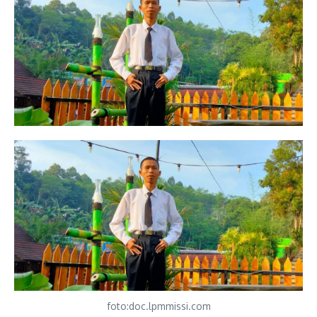
foto:doc.lpmmissi.com