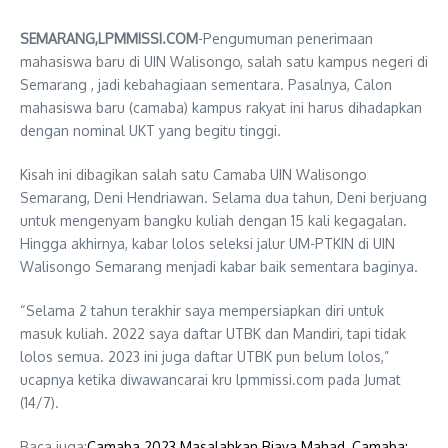
SEMARANG,LPMMISSI.COM
-Pengumuman penerimaan
mahasiswa baru di UIN Walisongo, salah satu kampus negeri di
Semarang , jadi kebahagiaan sementara. Pasalnya, Calon
mahasiswa baru (camaba) kampus rakyat ini harus dihadapkan
dengan nominal UKT yang begitu tinggi.
Kisah ini dibagikan salah satu Camaba UIN Walisongo
Semarang, Deni Hendriawan. Selama dua tahun, Deni berjuang
untuk mengenyam bangku kuliah dengan 15 kali kegagalan.
Hingga akhirnya, kabar lolos seleksi jalur UM-PTKIN di UIN
Walisongo Semarang menjadi kabar baik sementara baginya.
“Selama 2 tahun terakhir saya mempersiapkan diri untuk
masuk kuliah. 2022 saya daftar UTBK dan Mandiri, tapi tidak
lolos semua. 2023 ini juga daftar UTBK pun belum lolos,”
ucapnya ketika diwawancarai kru lpmmissi.com pada Jumat
(14/7).
Baca juga:
Camaba 2023 Masalahkan Biaya Mahad, Camaba: