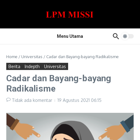
Lewati ke konten
Menu Utama
Home
/
Universitas
/
Cadar dan Bayang-bayang Radikalisme
Berita
Indepth
Universitas
Cadar dan Bayang-bayang
Radikalisme
Tidak ada komentar
19 Agustus 2021
06:15