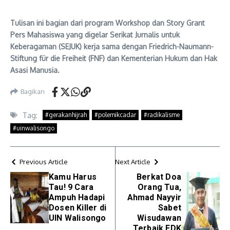
Tulisan ini bagian dari program Workshop dan Story Grant
Pers Mahasiswa yang digelar Serikat Jurnalis untuk
Keberagaman (SEJUK) kerja sama dengan Friedrich-Naumann-
Stiftung für die Freiheit (FNF) dan Kementerian Hukum dan Hak
Asasi Manusia.
Bagikan
Tag:
#gerakanhijrah
#polemikcadar
#radikalisme
#uinwalisongo
Previous Article
Next Article
Kamu Harus
Berkat Doa
Tau! 9 Cara
Orang Tua,
Ampuh Hadapi
Ahmad Nayyir
Dosen Killer di
Sabet
UIN Walisongo
Wisudawan
Terbaik FDK