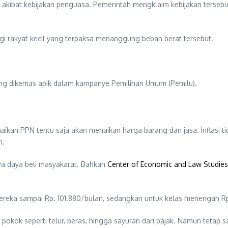
kan akibat kebijakan penguasa. Pemerintah mengklaim kebijakan terse
gi rakyat kecil yang terpaksa menanggung beban berat tersebut.
 yang dikemas apik dalam kampanye Pemilihan Umum (Pemilu).
aikan PPN tentu saja akan menaikan harga barang dan jasa. Inflasi t
h.
nya daya beli masyakarat. Bahkan
Center of Economic and Law Studies 
reka sampai Rp. 101.880/bulan, sedangkan untuk kelas menengah Rp
ok seperti telur, beras, hingga sayuran dari pajak. Namun tetap sa