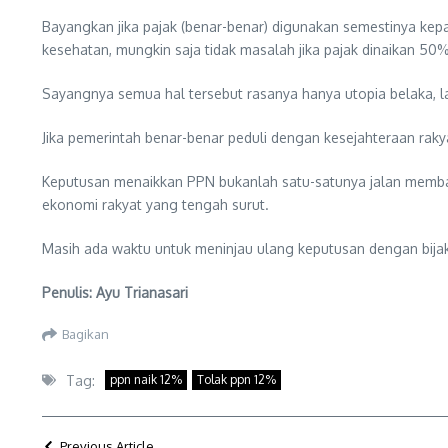
Bayangkan jika pajak (benar-benar) digunakan semestinya kepad
kesehatan, mungkin saja tidak masalah jika pajak dinaikan 50%
Sayangnya semua hal tersebut rasanya hanya utopia belaka, la
Jika pemerintah benar-benar peduli dengan kesejahteraan ra
Keputusan menaikkan PPN bukanlah satu-satunya jalan memba
ekonomi rakyat yang tengah surut.
Masih ada waktu untuk meninjau ulang keputusan dengan bijak
Penulis: Ayu Trianasari
Bagikan
Tag:
ppn naik 12%
Tolak ppn 12%
Previous Article