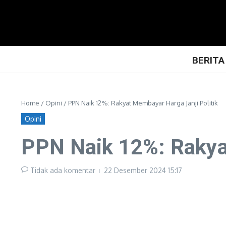
Lewati ke konten
BERITA
Home
/
Opini
/
PPN Naik 12%: Rakyat Membayar Harga Janji Politik
Opini
PPN Naik 12%: Rakya
Tidak ada komentar
22 Desember 2024
15:17