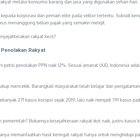
 rakyat melalui konsumsi barang dan jasa yang digunakan sehari-hari.
epada korporasi dan pemain elite pada sektor tertentu. Subsidi kendar
harus menanggung beban pajak yang semakin melejit.
enyejahterakan rakyat kecil?
k Penolakan Rakyat
ni petisi penolakan PPN naik 12%. Sesuai amanat UUD, Indonesia ad
up mencekik. Barangkali masyarakat telah belajar dari pengalaman, k
banyak 271 kasus korupsi sejak 2019, lalu naik menjadi 791 kasus pa
n pemerintah? Bukannya kesejahteraan rakyat ikut naik, justru kasus 
anya memanfaatkan hasil keringat rakyat hanya untuk menghidupi pa