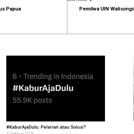
us Papua
Pemilwa UIN Walisongo
#KaburAjaDulu: Pelarian atau Solusi?
22 Februari 2025