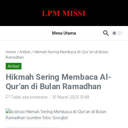
Lewati ke konten
Menu Utama
Home
/
Artikel
/
Hikmah Sering Membaca Al-Qur’an di Bulan
Ramadhan
Artikel
Hikmah Sering Membaca Al-
Qur’an di Bulan Ramadhan
Tidak ada komentar
10 Maret 2025
10:48