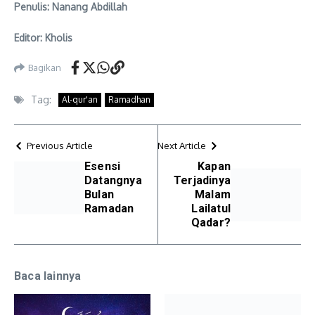
Penulis: Nanang Abdillah
Editor: Kholis
Bagikan
Tag:
Al-qur'an
Ramadhan
Previous Article
Next Article
Esensi
Kapan
Datangnya
Terjadinya
Bulan
Malam
Ramadan
Lailatul
Qadar?
Baca lainnya