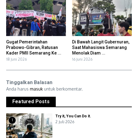
Gugat Pemerintahan
Di Bawah Langit Gubernuran,
Prabowo-Gibran, Ratusan
Saat Mahasiswa Semarang
Kader PMII Semarang Ke ...
Menolak Diam ...
18 Juni 2026
16 Juni 2026
Tinggalkan Balasan
Anda harus
masuk
untuk berkomentar.
Featured Posts
Try it, You Can Do it.
1
2 Juli 2026