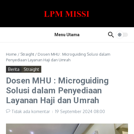
Lewati ke konten
Menu Utama
Home
/
Straight
/
Dosen MHU : Microguiding Solusi dalam
Penyediaan Layanan Haji dan Umrah
Berita
Straight
Dosen MHU : Microguiding
Solusi dalam Penyediaan
Layanan Haji dan Umrah
Tidak ada komentar
19 September 2024
08:00