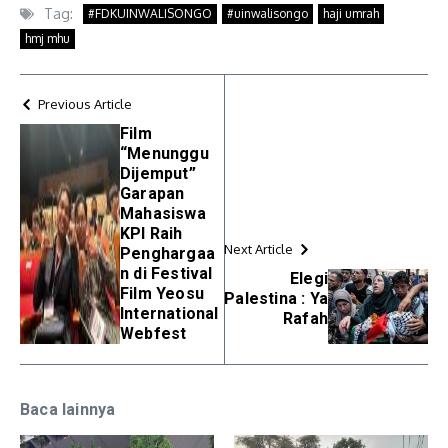
Tag:
#FDKUINWALISONGO
#uinwalisongo
haji umrah
hmj mhu
Previous Article
Film
“Menunggu
Dijemput”
Garapan
Mahasiswa
KPI Raih
Next Article
Penghargaa
n di Festival
Elegi
Film Yeosu
Palestina : Ya
International
Rafah
Webfest
Baca lainnya