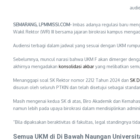
audi
SEMARANG, LPMMISSI.COM-
Imbas adanya regulasi baru men
Wakil Rektor (WR) III bersama jajaran birokrasi kampus meng
Audiensi terbagi dalam jadwal yang sesuai dengan UKM rump
Sebelumnya, muncul narasi bahwa UKM F akan dimerger denga
akhirnya mengadakan
konsolidasi akbar
yang melibatkan semu
Menanggapi soal SK Rektor nomor 2212 Tahun 2024 dan
SK D
disusun oleh seluruh PTKIN dan telah disetujui sebagai standa
Masih mengenai kedua SK di atas, Biro Akademik dan Kemahasis
namun lebih pada upaya birokrasi dalam mendisiplinkan administr
“Bila dipaksakan beraktivitas di fakultas, legal standingnya tid
Semua UKM di Di Bawah Naungan Universit