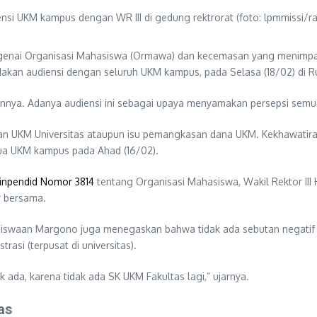
ensi UKM kampus dengan WR III di gedung rektrorat (foto: lpmmissi/r
genai Organisasi Mahasiswa (Ormawa) dan kecemasan yang menimpa 
adakan audiensi dengan seluruh UKM kampus, pada Selasa (18/02) di 
unnya. Adanya audiensi ini sebagai upaya menyamakan persepsi sem
n UKM Universitas ataupun isu pemangkasan dana UKM. Kekhawatira
a UKM kampus pada Ahad (16/02).
inpendid Nomor 3814
tentang Organisasi Mahasiswa, Wakil Rektor III 
r bersama.
waan Margono juga menegaskan bahwa tidak ada sebutan negatif dari 
asi (terpusat di universitas).
ak ada, karena tidak ada SK UKM Fakultas lagi,” ujarnya.
as