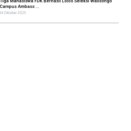
Tiga Mahasiswa FDK Berhasil Lolos Seleksi Walisongo
Campus Ambass ...
14 Oktober 2025