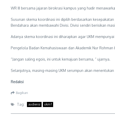
WR III bersama jajaran birokrasi kampus yang hadir menawarkan 
Susunan skema koordinasi ini dipilih berdasarkan kesepakata
Bendahara akan membawahi Divisi. Divisi sendiri berisikan ma
Adanya skema koordinasi ini diharapkan agar UKM mempunyai p
Pengelola Badan Kemahasiswaan dan Akademik Nur Rohman berp
“Jangan saling egois, ini untuk kemajuan bersama, ” ujarnya.
Selanjutnya, masing-masing UKM serumpun akan menentukan sen
Redaksi
Bagikan
Tag:
audiensi
ukm f