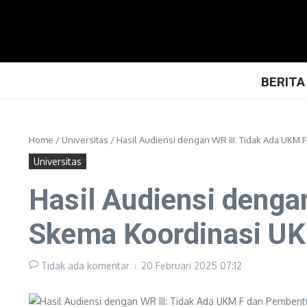
Lewati ke konten
BERITA
Home
/
Universitas
/
Hasil Audiensi dengan WR III: Tidak Ada UK
Universitas
Hasil Audiensi denga
Skema Koordinasi U
Tidak ada komentar
20 Februari 2025
07:12