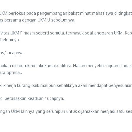
UKM berfokus pada pengembangan bakat minat mahasiswa di tingkat u
itas bersama dengan UKM U sebelumnya.
tas UKM F masih seperti semula, termasuk soal anggaran UKM. Keperlu
sebelumnya.
as,” ucapnya.
kan diri untuk melakukan akreditasi. Hasan menyebut tujuan diada
ra optimal.
 kinerja kurang baik maupun sebaliknya akan mendapat penyesuaian 
di berasaskan keadilan,” ucapnya.
ngan UKM lainnya yang serumpun untuk dijamakkan menjadi satu ses