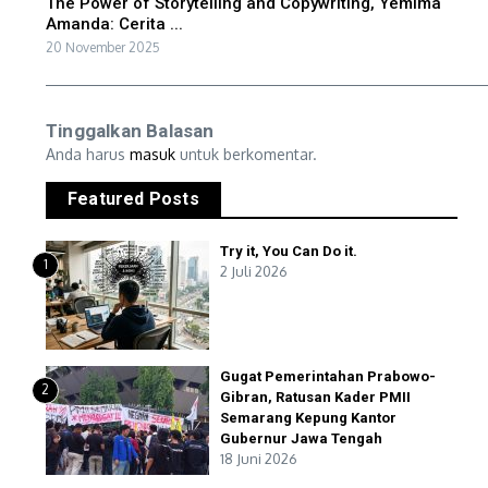
The Power of Storytelling and Copywriting, Yemima
Amanda: Cerita ...
20 November 2025
Tinggalkan Balasan
Anda harus
masuk
untuk berkomentar.
Featured Posts
Try it, You Can Do it.
1
2 Juli 2026
Gugat Pemerintahan Prabowo-
2
Gibran, Ratusan Kader PMII
Semarang Kepung Kantor
Gubernur Jawa Tengah
18 Juni 2026