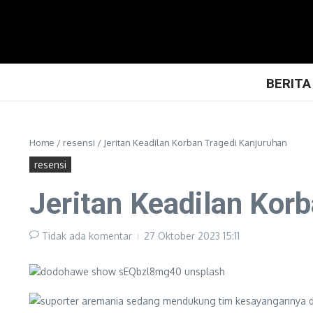
Lewati ke konten
BERITA
Home
/
resensi
/
Jeritan Keadilan Korban Tragedi Kanjuruhan
resensi
Jeritan Keadilan Kor
Tidak ada komentar
27 Oktober 2023
15:11