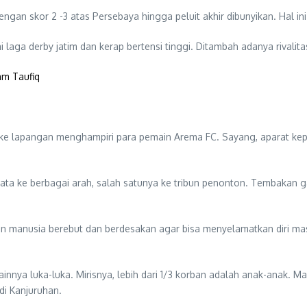
gan skor 2 -3 atas Persebaya hingga peluit akhir dibunyikan. Hal i
i laga derby jatim dan kerap bertensi tinggi. Ditambah adanya rival
am Taufiq
n ke lapangan menghampiri para pemain Arema FC. Sayang, aparat ke
ta ke berbagai arah, salah satunya ke tribun penonton. Tembakan g
an manusia berebut dan berdesakan agar bisa menyelamatkan diri m
nnya luka-luka. Mirisnya, lebih dari 1/3 korban adalah anak-anak. Ma
di Kanjuruhan.