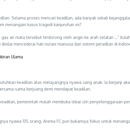
eadilan. Selama proses mencari keadilan, ada banyak sekali kejangg
am menangani kasus tragedi kanjuruhan ini?
gas air mata tersebut terdorong oleh angin ke arah selatan …” itul
inilai mencederai hati nurani manusia dan sistem peradilan di Indon
ikiran Ulama
mbutuhkan keadilan atas melayangnya nyawa sang anak. Ia berjanji 
a bersama-sama berjuang demi mendapat keadilan.
keadilan, pemerintah malah membuka lebar izin penyelenggaraan per
nya nyawa 135 orang. Arema FC pun bukannya fokus untuk menangani 