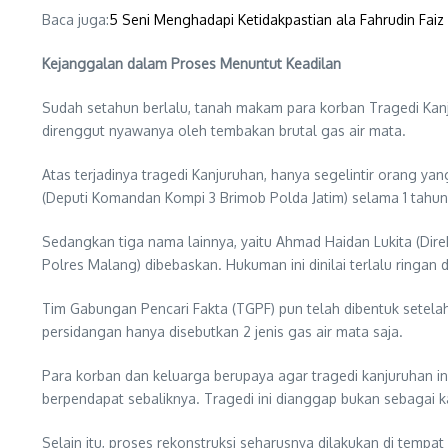
Baca juga:
5 Seni Menghadapi Ketidakpastian ala Fahrudin Faiz
Kejanggalan dalam Proses Menuntut Keadilan
Sudah setahun berlalu, tanah makam para korban Tragedi Kan
direnggut nyawanya oleh tembakan brutal gas air mata.
Atas terjadinya tragedi Kanjuruhan, hanya segelintir orang ya
(Deputi Komandan Kompi 3 Brimob Polda Jatim) selama 1 tahun 6
Sedangkan tiga nama lainnya, yaitu Ahmad Haidan Lukita (Dir
Polres Malang) dibebaskan. Hukuman ini dinilai terlalu ringan 
Tim Gabungan Pencari Fakta (TGPF) pun telah dibentuk setelah 
persidangan hanya disebutkan 2 jenis gas air mata saja.
Para korban dan keluarga berupaya agar tragedi kanjuruhan
berpendapat sebaliknya. Tragedi ini dianggap bukan sebagai 
Selain itu, proses rekonstruksi seharusnya dilakukan di tempa