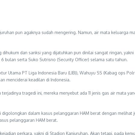
juruhan pun agaknya sudah mengering. Namun, air mata keluarga ma
ng dihukum dan sanksi yang dijatuhkan pun dinilai sangat ringan, yak
 bulan serta Suko Sutrisno (Security Officer) selama satu tahun.
ektur Utama PT Liga Indonesia Baru (LIB)), Wahuyu SS (Kabag ops Po
dan menciderai keadilan di Indonesia.
terjadinya tragedi ini, mereka menyebut ada 11 jenis gas air mata ya
 ini digolongkan dalam kasus pelanggaran HAM berat dengan meliha
kasus pelanggaran HAM berat.
t kejadian perkara, yakni di Stadion Kanjuruhan. Akan tetapi, pada k