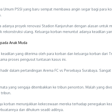
Ketua Umum PSSI yang baru sempat membawa angin segar bagi para kor
.
 adanya proyek renovasi Stadion Kanjuruhan dengan alasan untuk me
 rekonstruksi ulang. Keluarga korban menuntut adanya keadilan yang s
 pada Anak Muda
a keadilan yang diterima oleh para korban dan keluarga korban dari Tr
ama proses pengusut tuntasan kasus ini.
 hadir dalam pertandingan Arema FC vs Persebaya Surabaya. Sangat t
ata yang sengaja ditembakkan ke tribun penonton. Malah yang divoni
tribun.
a korban menunjukkan kekecewaan mereka terhadap penegakan keadilan
uatannya dan dihukum seadil-adilnya.