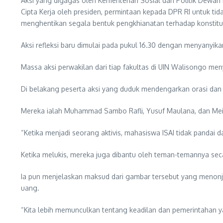
Aksi yang digagas oleh Kementerian Sosial dan Politik Dewa
Cipta Kerja oleh presiden, permintaan kepada DPR RI untuk ti
menghentikan segala bentuk pengkhianatan terhadap konstitu
Aksi refleksi baru dimulai pada pukul 16.30 dengan menyanyik
Massa aksi perwakilan dari tiap fakultas di UIN Walisongo men
Di belakang peserta aksi yang duduk mendengarkan orasi dan pem
Mereka ialah Muhammad Sambo Rafli, Yusuf Maulana, dan Me
“Ketika menjadi seorang aktivis, mahasiswa ISAI tidak panda
Ketika melukis, mereka juga dibantu oleh teman-temannya sec
Ia pun menjelaskan maksud dari gambar tersebut yang menonjo
uang.
“Kita lebih memunculkan tentang keadilan dan pemerintahan 