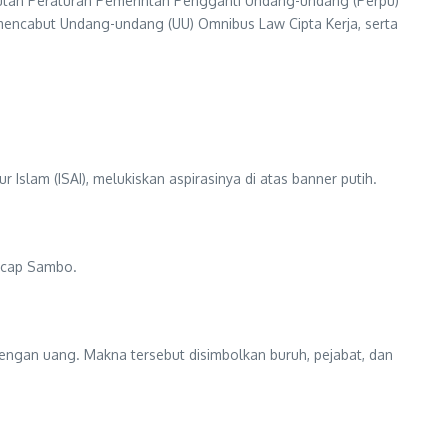
butan Peraturan Pemerintah Pengganti Undang-undang (Perpu)
k mencabut Undang-undang (UU) Omnibus Law Cipta Kerja, serta
Islam (ISAI), melukiskan aspirasinya di atas banner putih.
 ucap Sambo.
engan uang. Makna tersebut disimbolkan buruh, pejabat, dan