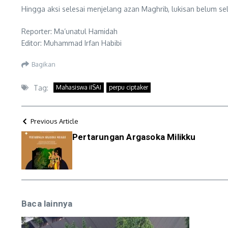
Hingga aksi selesai menjelang azan Maghrib, lukisan belum s
Reporter: Ma’unatul Hamidah
Editor: Muhammad Irfan Habibi
Bagikan
Tag:
Mahasiswa iISAI
perpu ciptaker
Previous Article
Pertarungan Argasoka Milikku
Baca lainnya