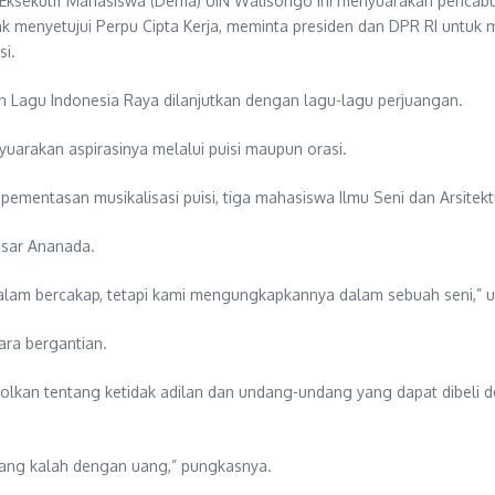
n Eksekutif Mahasiswa (Dema) UIN Walisongo ini menyuarakan penca
dak menyetujui Perpu Cipta Kerja, meminta presiden dan DPR RI untu
si.
an Lagu Indonesia Raya dilanjutkan dengan lagu-lagu perjuangan.
yuarakan aspirasinya melalui puisi maupun orasi.
entasan musikalisasi puisi, tiga mahasiswa Ilmu Seni dan Arsitektur 
isar Ananada.
i dalam bercakap, tetapi kami mengungkapkannya dalam sebuah seni,”
ara bergantian.
lkan tentang ketidak adilan dan undang-undang yang dapat dibeli d
yang kalah dengan uang,” pungkasnya.