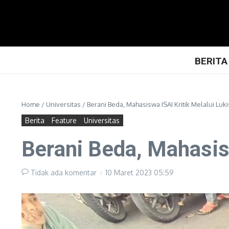
Lewati ke konten
BERITA
Home
/
Universitas
/
Berani Beda, Mahasiswa ISAI Kritik Melalui Luk
Berita
Feature
Universitas
Berani Beda, Mahasis
Tidak ada komentar
10 Maret 2023
05:59