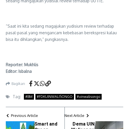
sedang mangajukan yudisial review terhadap UU ITE.
“Saat ini kita sedang magajukan yudisium review terhadap
pasal-pasal yang mengancam kebebasan berekspresi kalau
bisa itu dihilangkan,” pungkasnya.
Reporter: Mukhlis
Editor: Isbalna
Bagikan
Tag:
#BM
#FDKUINWALISONGO
#uinwalisongo
Previous Article
Next Article
Smart and
Dema UIN