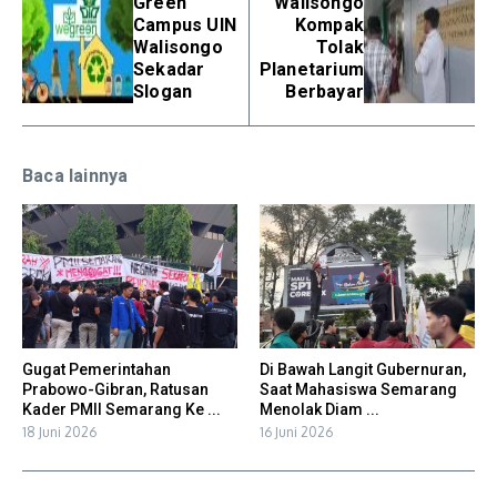
Green
Walisongo
Campus UIN
Kompak
Walisongo
Tolak
Sekadar
Planetarium
Slogan
Berbayar
Baca lainnya
Gugat Pemerintahan
Di Bawah Langit Gubernuran,
Prabowo-Gibran, Ratusan
Saat Mahasiswa Semarang
Kader PMII Semarang Ke ...
Menolak Diam ...
18 Juni 2026
16 Juni 2026