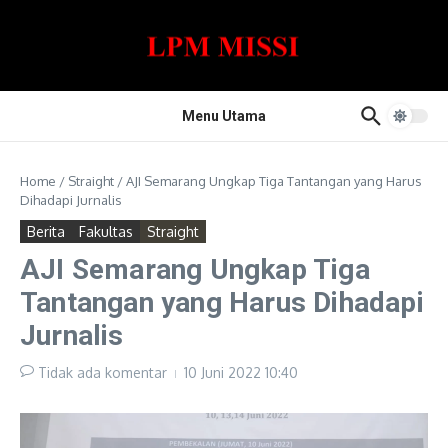
Lewati ke konten
Menu Utama
Home
/
Straight
/
AJI Semarang Ungkap Tiga Tantangan yang Harus
Dihadapi Jurnalis
Berita
Fakultas
Straight
AJI Semarang Ungkap Tiga
Tantangan yang Harus Dihadapi
Jurnalis
Tidak ada komentar
10 Juni 2022
10:40