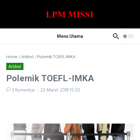
Lewati ke konten
Menu Utama
Home
/
Artikel
/
Polemik TOEFL-IMKA
Artikel
Polemik TOEFL-IMKA
3 Komentar
22 Maret 2018
15:30