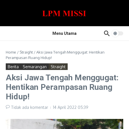
Lewati ke konten
Menu Utama
Home
/
Straight
/
Aksi Jawa Tengah Menggugat: Hentikan
Perampasan Ruang Hidup!
Berita
Semarangan
Straight
Aksi Jawa Tengah Menggugat:
Hentikan Perampasan Ruang
Hidup!
Tidak ada komentar
14 April 2022
05:39