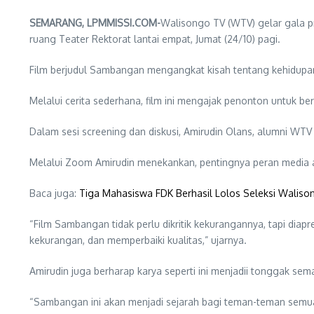
SEMARANG, LPMMISSI.COM-
Walisongo TV (WTV) gelar gala pre
ruang Teater Rektorat lantai empat, Jumat (24/10) pagi.
Film berjudul Sambangan mengangkat kisah tentang kehidupan
Melalui cerita sederhana, film ini mengajak penonton untuk ber
Dalam sesi screening dan diskusi, Amirudin Olans, alumni WTV 
Melalui Zoom Amirudin menekankan, pentingnya peran media au
Baca juga:
Tiga Mahasiswa FDK Berhasil Lolos Seleksi Wali
“Film Sambangan tidak perlu dikritik kekurangannya, tapi diapr
kekurangan, dan memperbaiki kualitas,” ujarnya.
Amirudin juga berharap karya seperti ini menjadii tonggak se
“Sambangan ini akan menjadi sejarah bagi teman-teman semua