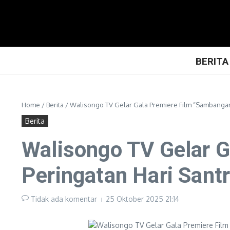
Lewati ke konten
BERITA
Home
/
Berita
/
Walisongo TV Gelar Gala Premiere Film “Sambangan”
Berita
Walisongo TV Gelar G
Peringatan Hari Santr
Tidak ada komentar
25 Oktober 2025
21:14