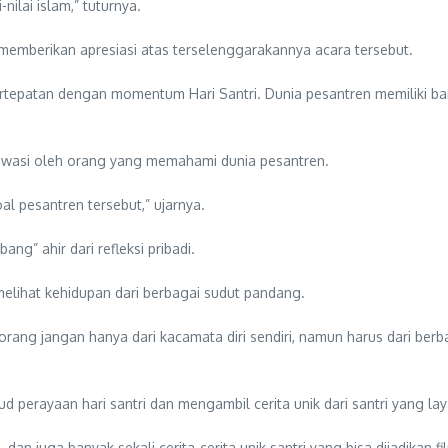
ilai islam,” tuturnya.
 memberikan apresiasi atas terselenggarakannya acara tersebut.
tepatan dengan momentum Hari Santri. Dunia pesantren memiliki bany
awasi oleh orang yang memahami dunia pesantren.
l pesantren tersebut,” ujarnya.
ng” ahir dari refleksi pribadi.
 melihat kehidupan dari berbagai sudut pandang.
orang jangan hanya dari kacamata diri sendiri, namun harus dari berb
erayaan hari santri dan mengambil cerita unik dari santri yang layak
an juga banyak sekali cerita-cerita unik santri yang bisa dijadikan f