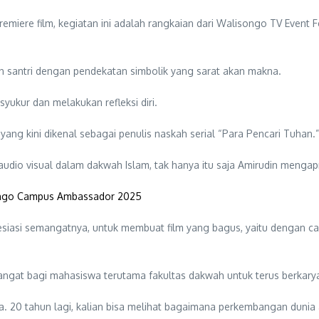
miere film, kegiatan ini adalah rangkaian dari Walisongo TV Event Fe
 santri dengan pendekatan simbolik yang sarat akan makna.
syukur dan melakukan refleksi diri.
yang kini dikenal sebagai penulis naskah serial “Para Pencari Tuhan.”
dio visual dalam dakwah Islam, tak hanya itu saja Amirudin mengapr
songo Campus Ambassador 2025
esiasi semangatnya, untuk membuat film yang bagus, yaitu dengan cara 
mangat bagi mahasiswa terutama fakultas dakwah untuk terus berkary
. 20 tahun lagi, kalian bisa melihat bagaimana perkembangan dunia 