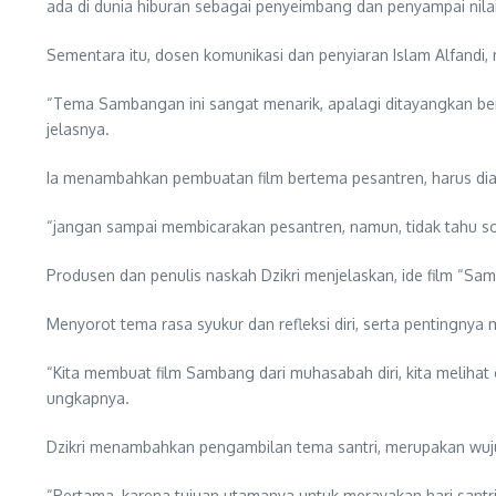
ada di dunia hiburan sebagai penyeimbang dan penyampai nilai-n
Sementara itu, dosen komunikasi dan penyiaran Islam Alfandi,
“Tema Sambangan ini sangat menarik, apalagi ditayangkan ber
jelasnya.
Ia menambahkan pembuatan film bertema pesantren, harus di
“jangan sampai membicarakan pesantren, namun, tidak tahu soa
Produsen dan penulis naskah Dzikri menjelaskan, ide film “Samba
Menyorot tema rasa syukur dan refleksi diri, serta pentingnya
“Kita membuat film Sambang dari muhasabah diri, kita melihat 
ungkapnya.
Dzikri menambahkan pengambilan tema santri, merupakan wujud p
“Pertama, karena tujuan utamanya untuk merayakan hari santri, d