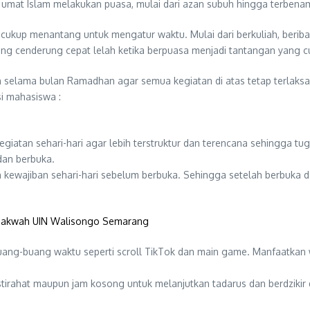
umat Islam melakukan puasa, mulai dari azan subuh hingga terbena
kup menantang untuk mengatur waktu. Mulai dari berkuliah, beribada
k yang cenderung cepat lelah ketika berpuasa menjadi tantangan yang c
n selama bulan Ramadhan agar semua kegiatan di atas tetap terlaks
si mahasiswa :
atan sehari-hari agar lebih terstruktur dan terencana sehingga tuga
 dan berbuka.
kewajiban sehari-hari sebelum berbuka. Sehingga setelah berbuka d
 Dakwah UIN Walisongo Semarang
buang-buang waktu seperti scroll TikTok dan main game. Manfaatkan
irahat maupun jam kosong untuk melanjutkan tadarus dan berdzikir