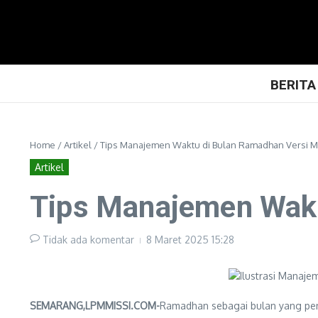
Lewati ke konten
BERITA
Home
/
Artikel
/
Tips Manajemen Waktu di Bulan Ramadhan Versi 
Artikel
Tips Manajemen Wakt
Tidak ada komentar
8 Maret 2025
15:28
SEMARANG,LPMMISSI.COM-
Ramadhan sebagai bulan yang pen