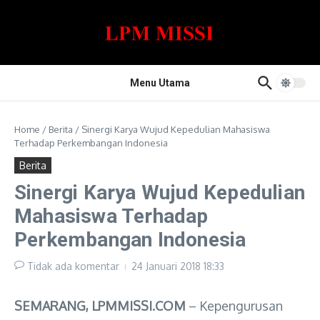
Lewati ke konten
Menu Utama
Home
/
Berita
/
Sinergi Karya Wujud Kepedulian Mahasiswa
Terhadap Perkembangan Indonesia
Berita
Sinergi Karya Wujud Kepedulian
Mahasiswa Terhadap
Perkembangan Indonesia
Tidak ada komentar
24 Januari 2018
18:33
SEMARANG, LPMMISSI.COM
– Kepengurusan