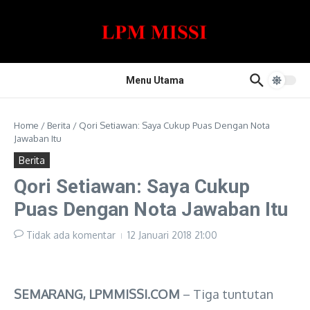
Lewati ke konten
Menu Utama
Home
/
Berita
/
Qori Setiawan: Saya Cukup Puas Dengan Nota
Jawaban Itu
Berita
Qori Setiawan: Saya Cukup
Puas Dengan Nota Jawaban Itu
Tidak ada komentar
12 Januari 2018
21:00
SEMARANG, LPMMISSI.COM
– Tiga tuntutan