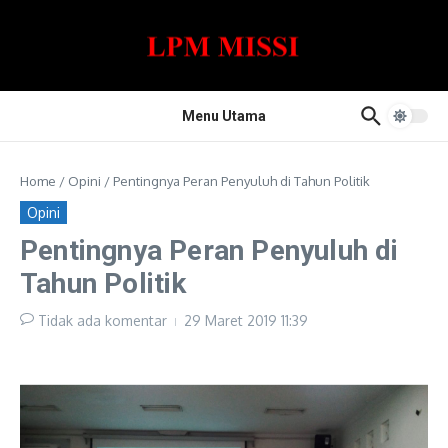
Lewati ke konten
Menu Utama
Home
/
Opini
/
Pentingnya Peran Penyuluh di Tahun Politik
Opini
Pentingnya Peran Penyuluh di
Tahun Politik
Tidak ada komentar
29 Maret 2019
11:39