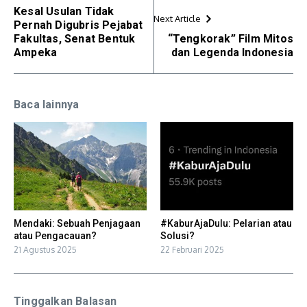
Kesal Usulan Tidak
Next Article
Pernah Digubris Pejabat
Fakultas, Senat Bentuk
“Tengkorak” Film Mitos
Ampeka
dan Legenda Indonesia
Baca lainnya
Mendaki: Sebuah Penjagaan
#KaburAjaDulu: Pelarian atau
atau Pengacauan?
Solusi?
21 Agustus 2025
22 Februari 2025
Tinggalkan Balasan