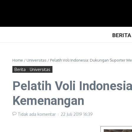
Lewati ke konten
BERITA
Home
/
Universitas
/
Pelatih Voli Indonesia: Dukungan Suporter M
Berita
Universitas
Pelatih Voli Indones
Kemenangan
Tidak ada komentar
22 Juli 2019
16:39