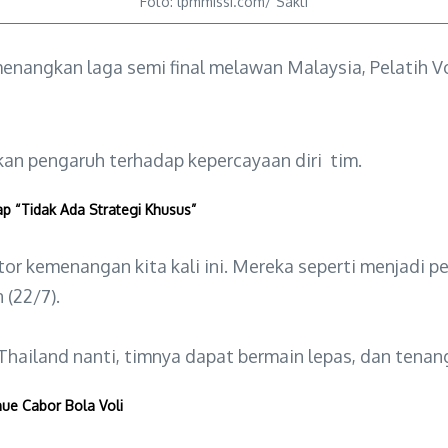
Foto: lpmmissi.com/ Sakti
enangkan laga semi final melawan Malaysia, Pelatih V
an pengaruh terhadap kepercayaan diri tim.
p “Tidak Ada Strategi Khusus”
or kemenangan kita kali ini. Mereka seperti menjadi p
 (22/7).
 Thailand nanti, timnya dapat bermain lepas, dan tenan
ue Cabor Bola Voli