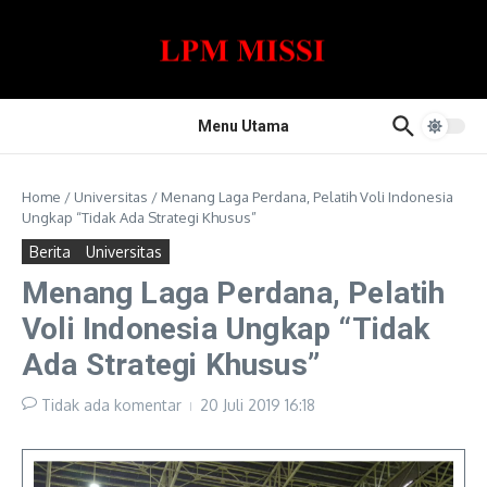
Lewati ke konten
Menu Utama
Home
/
Universitas
/
Menang Laga Perdana, Pelatih Voli Indonesia
Ungkap “Tidak Ada Strategi Khusus”
Berita
Universitas
Menang Laga Perdana, Pelatih
Voli Indonesia Ungkap “Tidak
Ada Strategi Khusus”
Tidak ada komentar
20 Juli 2019
16:18