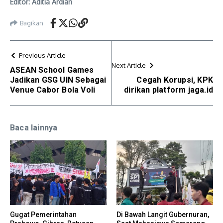
Editor: Aditia Ardian
Bagikan
Previous Article
Next Article
ASEAN School Games
Jadikan GSG UIN Sebagai
Cegah Korupsi, KPK
Venue Cabor Bola Voli
dirikan platform jaga.id
Baca lainnya
Gugat Pemerintahan
Di Bawah Langit Gubernuran,