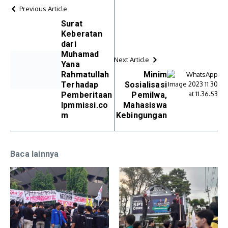
Previous Article
Surat
Keberatan
dari
Muhamad
Next Article
Yana
Rahmatullah
Minim
Terhadap
Sosialisasi
Pemberitaan
Pemilwa,
lpmmissi.co
Mahasiswa
m
Kebingungan
Baca lainnya