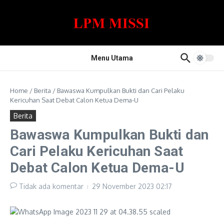
Lewati ke konten
Menu Utama
Home
/
Berita
/
Bawaswa Kumpulkan Bukti dan Cari Pelaku
Kericuhan Saat Debat Calon Ketua Dema-U
Berita
Bawaswa Kumpulkan Bukti dan
Cari Pelaku Kericuhan Saat
Debat Calon Ketua Dema-U
Tidak ada komentar
29 November 2023
02:17