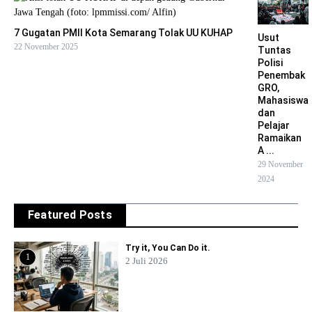
7 Gugatan PMII Kota Semarang Tolak UU KUHAP
Usut
22 November 2025
Tuntas
Polisi
Penembak
GRO,
Mahasiswa
dan
Pelajar
Ramaikan
A ...
29 November
2024
Featured Posts
Try it, You Can Do it.
1
2 Juli 2026