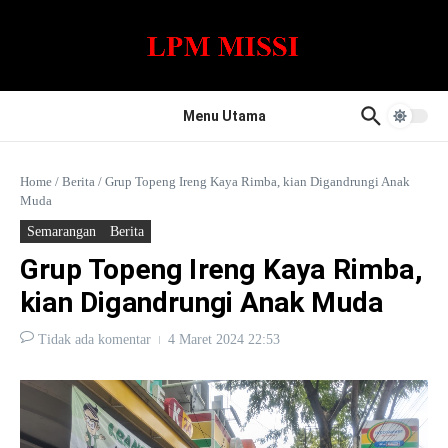
Lewati ke konten
Menu Utama
Home
/
Berita
/
Grup Topeng Ireng Kaya Rimba, kian Digandrungi Anak
Muda
Semarangan
Berita
Grup Topeng Ireng Kaya Rimba,
kian Digandrungi Anak Muda
Tidak ada komentar
4 Maret 2024
22:53