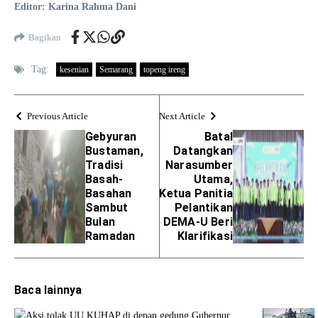
Editor: Karina Rahma Dani
Bagikan
Tag:
kesenian
Semarang
topeng ireng
Previous Article
Next Article
Gebyuran
Batal
Bustaman,
Datangkan
Tradisi
Narasumber
Basah-
Utama,
Basahan
Ketua Panitia
Sambut
Pelantikan
Bulan
DEMA-U Beri
Ramadan
Klarifikasi
Baca lainnya