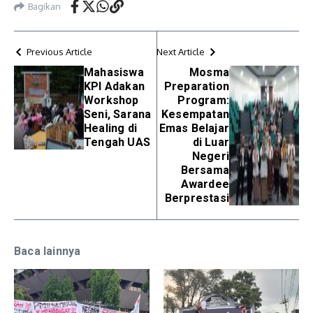
Bagikan
Previous Article
Next Article
Mahasiswa
Mosma
KPI Adakan
Preparation
Workshop
Program:
Seni, Sarana
Kesempatan
Healing di
Emas Belajar
Tengah UAS
di Luar
Negeri
Bersama
Awardee
Berprestasi
Baca lainnya