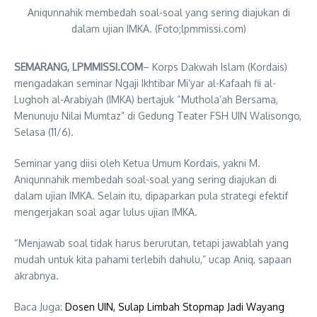
Aniqunnahik membedah soal-soal yang sering diajukan di
dalam ujian IMKA. (Foto;lpmmissi.com)
SEMARANG, LPMMISSI.COM
– Korps Dakwah Islam (Kordais)
mengadakan seminar Ngaji Ikhtibar Mi’yar al-Kafaah fii al-
Lughoh al-Arabiyah (IMKA) bertajuk “Muthola’ah Bersama,
Menunuju Nilai Mumtaz” di Gedung Teater FSH UIN Walisongo,
Selasa (11/6).
Seminar yang diisi oleh Ketua Umum Kordais, yakni M.
Aniqunnahik membedah soal-soal yang sering diajukan di
dalam ujian IMKA. Selain itu, dipaparkan pula strategi efektif
mengerjakan soal agar lulus ujian IMKA.
“Menjawab soal tidak harus berurutan, tetapi jawablah yang
mudah untuk kita pahami terlebih dahulu,” ucap Aniq, sapaan
akrabnya.
Baca Juga:
Dosen UIN, Sulap Limbah Stopmap Jadi Wayang