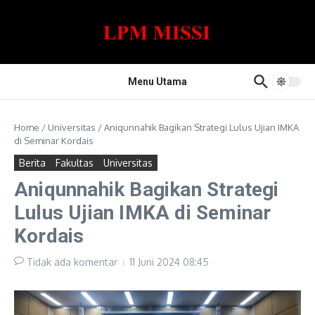
Lewati ke konten
Menu Utama
Home
/
Universitas
/
Aniqunnahik Bagikan Strategi Lulus Ujian IMKA
di Seminar Kordais
Berita
Fakultas
Universitas
Aniqunnahik Bagikan Strategi
Lulus Ujian IMKA di Seminar
Kordais
Tidak ada komentar
11 Juni 2024
08:45