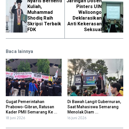
Nyaris Berhenti
Jaringan Dosen
Kuliah,
Pinters UIN
Muhammad
Walisongo
Shodiq Raih
Deklarasikan
Skripsi Terbaik
Anti Kekerasan
FDK
Seksual
Baca lainnya
Gugat Pemerintahan
Di Bawah Langit Gubernuran,
Prabowo-Gibran, Ratusan
Saat Mahasiswa Semarang
Kader PMII Semarang Ke ...
Menolak Diam ...
18 Juni 2026
16 Juni 2026