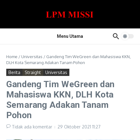
Lewati ke konten
Menu Utama
Home
/
Universitas
/
Gandeng Tim WeGreen dan Mahasiswa KKN,
DLH Kota Semarang Adakan Tanam Pohon
Berita
Straight
Universitas
Gandeng Tim WeGreen dan
Mahasiswa KKN, DLH Kota
Semarang Adakan Tanam
Pohon
Tidak ada komentar
29 Oktober 2021
11:27