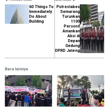
60 Things To
Polrestabes
Immediately
Semarang
Do About
Turunkan
Building
1100
Personil
Amankan
Aksi di
Depan
Gedung
DPRD Jateng
Baca lainnya