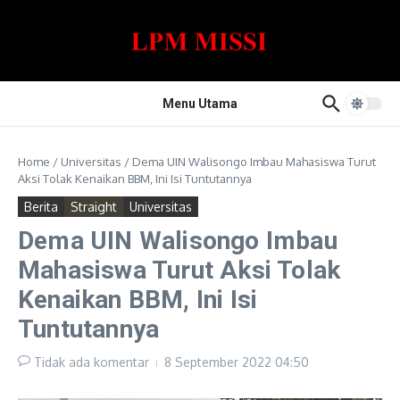
Lewati ke konten
Menu Utama
Home
/
Universitas
/
Dema UIN Walisongo Imbau Mahasiswa Turut
Aksi Tolak Kenaikan BBM, Ini Isi Tuntutannya
Berita
Straight
Universitas
Dema UIN Walisongo Imbau
Mahasiswa Turut Aksi Tolak
Kenaikan BBM, Ini Isi
Tuntutannya
Tidak ada komentar
8 September 2022
04:50