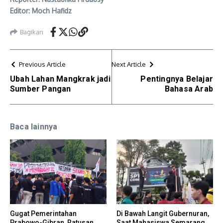
Editor: Moch Hafidz
Bagikan
Previous Article
Next Article
Ubah Lahan Mangkrak jadi
Pentingnya Belajar
Sumber Pangan
Bahasa Arab
Baca lainnya
Gugat Pemerintahan
Di Bawah Langit Gubernuran,
Prabowo-Gibran, Ratusan
Saat Mahasiswa Semarang