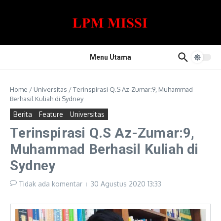
Lewati ke konten
Menu Utama
Home
/
Universitas
/
Terinspirasi Q.S Az-Zumar:9, Muhammad
Berhasil Kuliah di Sydney
Berita
Feature
Universitas
Terinspirasi Q.S Az-Zumar:9,
Muhammad Berhasil Kuliah di
Sydney
Tidak ada komentar
30 Agustus 2020
13:33