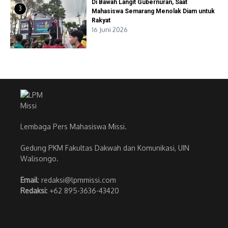
Di Bawah Langit Gubernuran, Saat
3
Mahasiswa Semarang Menolak Diam untuk
Rakyat
16 Juni 2026
Lembaga Pers Mahasiswa Missi.
Gedung PKM Fakultas Dakwah dan Komunikasi, UIN
Walisongo.
Email
: redaksi@lpmmissi.com
Redaksi:
+62 895-3636-43420