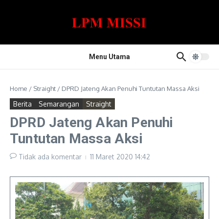
Lewati ke konten
Menu Utama
Home
/
Straight
/
DPRD Jateng Akan Penuhi Tuntutan Massa Aksi
Berita
Semarangan
Straight
DPRD Jateng Akan Penuhi
Tuntutan Massa Aksi
Tidak ada komentar
11 Maret 2020
14:42