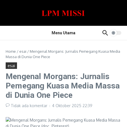
Lewati ke konten
Menu Utama
Home
/
esai
/
Mengenal Morgans: Jurnalis Pemegang Kuasa Media
Massa di Dunia One Piece
esai
Mengenal Morgans: Jurnalis
Pemegang Kuasa Media Massa
di Dunia One Piece
Tidak ada komentar
4 Oktober 2025
22:39