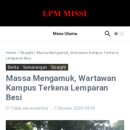
Lewati ke konten
Menu Utama
Home
/
Straight
/
Massa Mengamuk, Wartawan Kampus Terkena
Lemparan Besi
Berita
Semarangan
Straight
Massa Mengamuk, Wartawan
Kampus Terkena Lemparan
Besi
Tidak ada komentar
7 Oktober 2020
09:30