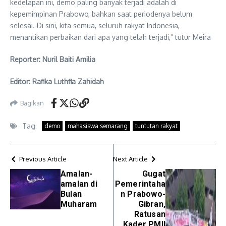
kedelapan ini, demo paling banyak terjadi adalah di
kepemimpinan Prabowo, bahkan saat periodenya belum
selesai. Di sini, kita semua, seluruh rakyat Indonesia,
menantikan perbaikan dari apa yang telah terjadi,” tutur Meira
Reporter: Nuril Baiti Amilia
Editor: Rafika Luthfia Zahidah
Bagikan
Tag:
demo
mahasiswa semarang
tuntutan rakyat
Previous Article
Next Article
Amalan-
Gugat
amalan di
Pemerintaha
Bulan
n Prabowo-
Muharam
Gibran,
Ratusan
Kader PMII