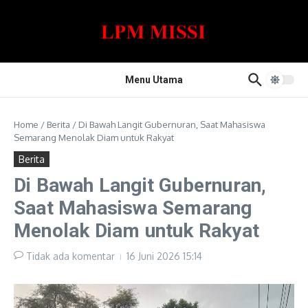
Lewati ke konten
Menu Utama
Home
/
Berita
/
Di Bawah Langit Gubernuran, Saat Mahasiswa
Semarang Menolak Diam untuk Rakyat
Berita
Di Bawah Langit Gubernuran,
Saat Mahasiswa Semarang
Menolak Diam untuk Rakyat
Tidak ada komentar
16 Juni 2026
15:14